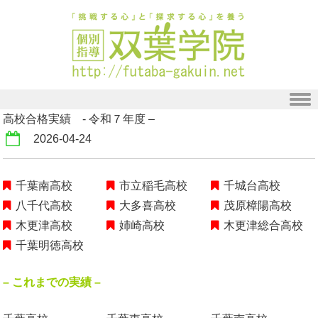
Skip to content
高校合格実績 - 令和７年度 –
2026-04-24
千葉南高校
市立稲毛高校
千城台高校
八千代高校
大多喜高校
茂原樟陽高校
木更津高校
姉崎高校
木更津総合高校
千葉明徳高校
– これまでの実績 –