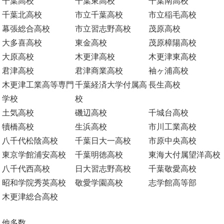
千葉高校
千葉東高校
千葉南高校
千葉北高校
市立千葉高校
市立稲毛高校
幕張総合高校
市立習志野高校
茂原高校
大多喜高校
東金高校
茂原樟陽高校
大原高校
木更津高校
木更津東高校
君津高校
君津商業高校
袖ヶ浦高校
木更津工業高等専門
千葉経済大学付属高
長生高校
学校
校
土気高校
磯辺高校
千城台高校
犢橋高校
生浜高校
市川工業高校
八千代松陰高校
千葉日大一高校
市原中央高校
東京学館浦安高校
千葉明徳高校
東海大付属望洋高校
八千代西高校
日大習志野高校
千葉敬愛高校
昭和学院秀英高校
敬愛学園高校
志学館高等部
木更津総合高校
他多数