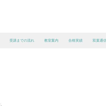
受講までの流れ
教室案内
合格実績
双葉通
す。