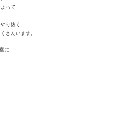
によって
でやり抜く
たくさんいます。
教室に