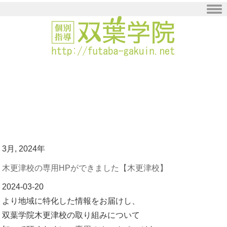
Skip to content
3月, 2024年
木更津校の専用HPができました【木更津校】
2024-03-20
より地域に特化した情報をお届けし、
双葉学院木更津校の取り組みについて
知って頂くために、
専用
のホームページを
作成しました。どうぞ等身大の木更津校を
覗きに来てください！
https://futaba-kisarazu.com